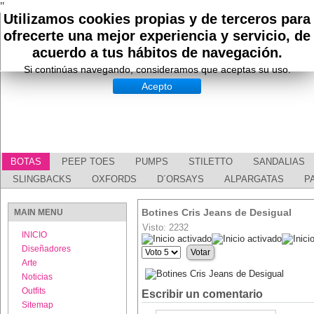
"
Utilizamos cookies propias y de terceros para
ofrecerte una mejor experiencia y servicio, de
acuerdo a tus hábitos de navegación.
Si continúas navegando, consideramos que aceptas su uso.
Acepto
BOTAS
PEEP TOES
PUMPS
STILETTO
SANDALIAS
SLINGBACKS
OXFORDS
D´ORSAYS
ALPARGATAS
P
Botines Cris Jeans de Desigual
MAIN MENU
Visto: 2232
INICIO
Ratio:
5
/
5
Diseñadores
Por
favor,
Arte
vote
Noticias
Outfits
Escribir un comentario
Sitemap