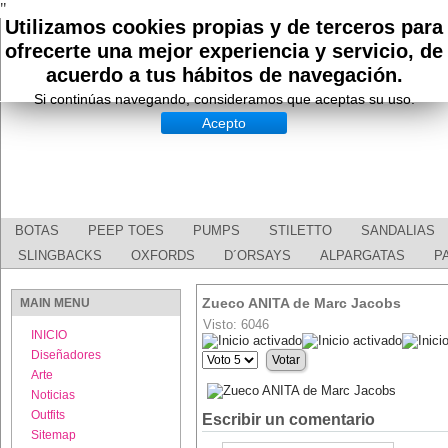
"
Utilizamos cookies propias y de terceros para
ofrecerte una mejor experiencia y servicio, de
acuerdo a tus hábitos de navegación.
Si continúas navegando, consideramos que aceptas su uso.
Acepto
BOTAS
PEEP TOES
PUMPS
STILETTO
SANDALIAS
SLINGBACKS
OXFORDS
D´ORSAYS
ALPARGATAS
P
Zueco ANITA de Marc Jacobs
MAIN MENU
Visto: 6046
INICIO
Ratio:
5
/
5
Diseñadores
Por
favor,
Arte
vote
Noticias
Outfits
Escribir un comentario
Sitemap