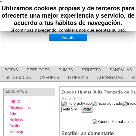
"
Utilizamos cookies propias y de terceros para
ofrecerte una mejor experiencia y servicio, de
acuerdo a tus hábitos de navegación.
Si continúas navegando, consideramos que aceptas su uso.
Acepto
BOTAS
PEEP TOES
PUMPS
STILETTO
SANDALIAS
SLINGBACKS
OXFORDS
D´ORSAYS
ALPARGATAS
P
Zuecos Humat Julia Trenzado de Sa
MAIN MENU
Visto: 1689
INICIO
Ratio:
5
/
5
Diseñadores
Por
favor,
Arte
vote
Noticias
Outfits
Sitemap
Escribir un comentario